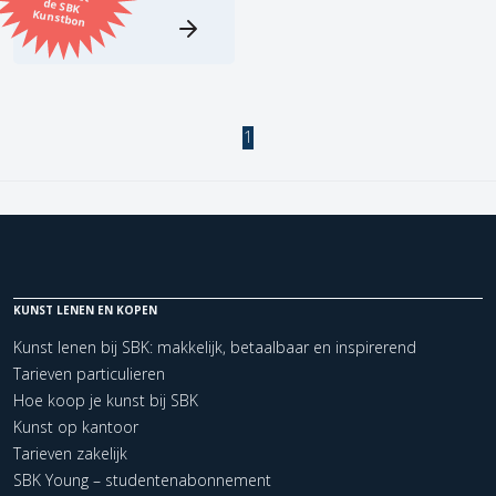
Kunstbon
Kunstenaar
Formaat
1
Orientatie
Kleur
Zoeken
KUNST LENEN EN KOPEN
Kunst lenen bij SBK: makkelijk, betaalbaar en inspirerend
Kerncollectie
Tarieven particulieren
Hoe koop je kunst bij SBK
1 items.
Pagina:
1
Kunst op kantoor
Tarieven zakelijk
SBK Young – studentenabonnement