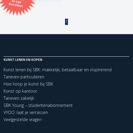
Kunstbon
Kunstenaar
1
Formaat
Orientatie
KUNST LENEN EN KOPEN
Kleur
Kunst lenen bij SBK: makkelijk, betaalbaar en inspirerend
Tarieven particulieren
Zoeken
Hoe koop je kunst bij SBK
Kunst op kantoor
Tarieven zakelijk
Kerncollectie
SBK Young – studentenabonnement
1 items.
Pagina:
1
VYOO: laat je verrassen
Veelgestelde vragen