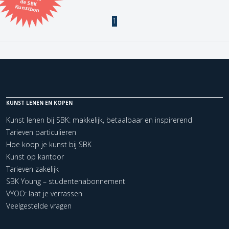
Kunstbon
1
Kunstenaar
Formaat
Orientatie
KUNST LENEN EN KOPEN
Kleur
Kunst lenen bij SBK: makkelijk, betaalbaar en inspirerend
Tarieven particulieren
Zoeken
Hoe koop je kunst bij SBK
Kunst op kantoor
Tarieven zakelijk
Kerncollectie
SBK Young – studentenabonnement
1 items.
Pagina:
1
VYOO: laat je verrassen
Veelgestelde vragen