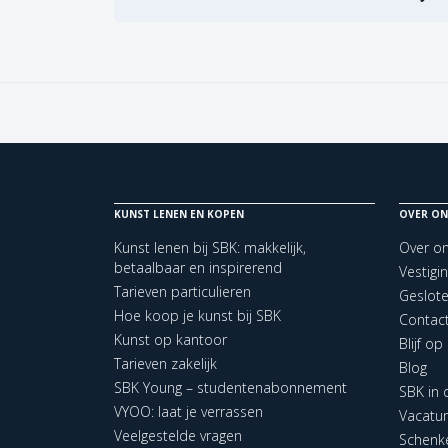
KUNST LENEN EN KOPEN
OVER ON
Kunst lenen bij SBK: makkelijk,
Over o
betaalbaar en inspirerend
Vestigi
Tarieven particulieren
Geslot
Hoe koop je kunst bij SBK
Contac
Kunst op kantoor
Blijf o
Tarieven zakelijk
Blog
SBK Young – studentenabonnement
SBK in
VYOO: laat je verrassen
Vacatu
Veelgestelde vragen
Schenk