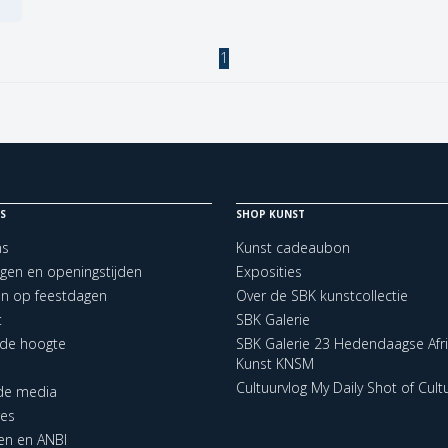
1
S
SHOP KUNST
ns
Kunst cadeaubon
ngen en openingstijden
Exposities
en op feestdagen
Over de SBK kunstcollectie
t
SBK Galerie
p de hoogte
SBK Galerie 23 Hedendaagse Afr
Kunst KNSM
Cultuurvlog My Daily Shot of Cult
 de media
res
en en ANBI