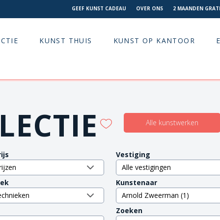
GEEF KUNST CADEAU
OVER ONS
2 MAANDEN GRATI
CTIE
KUNST THUIS
KUNST OP KANTOOR
LECTIE
Alle kunstwerken
ijs
Vestiging
iek
Kunstenaar
Zoeken