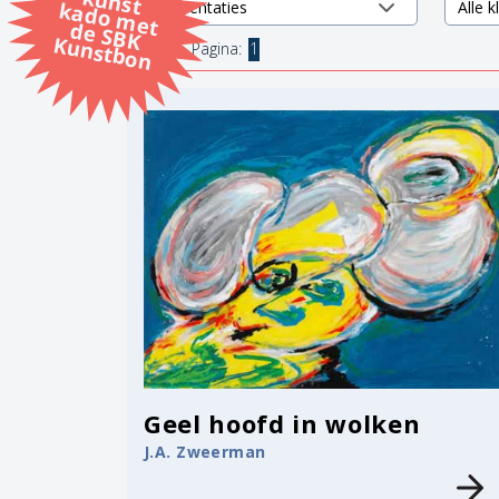
k
k
d
K
1 items.
Pagina:
1
Geel hoofd in wolken
J.A. Zweerman