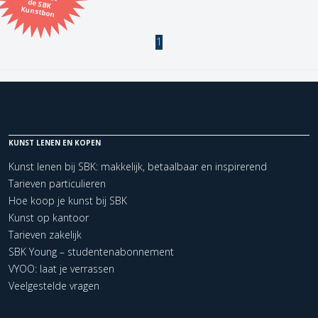
Kunstbon
Kunstenaar
1
Formaat
Orientatie
KUNST LENEN EN KOPEN
Kleur
Kunst lenen bij SBK: makkelijk, betaalbaar en inspirerend
Tarieven particulieren
Zoeken
Hoe koop je kunst bij SBK
Kunst op kantoor
Tarieven zakelijk
Kerncollectie
SBK Young – studentenabonnement
1 items.
Pagina:
1
VYOO: laat je verrassen
Veelgestelde vragen