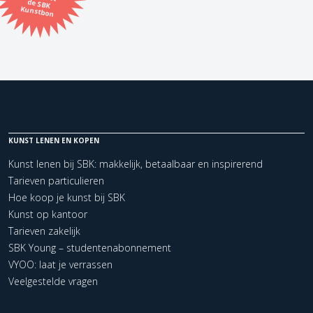
Kunstbon
Kunstenaar
Formaat
Orientatie
KUNST LENEN EN KOPEN
Kleur
Kunst lenen bij SBK: makkelijk, betaalbaar en inspirerend
Tarieven particulieren
Zoeken
Hoe koop je kunst bij SBK
Kunst op kantoor
Tarieven zakelijk
Kerncollectie
SBK Young – studentenabonnement
0 items.
Pagina:
VYOO: laat je verrassen
Veelgestelde vragen