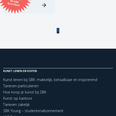
Kunstbon
Kunstenaar
Formaat
1
Orientatie
Kleur
Zoeken
KUNST LENEN EN KOPEN
Kunst lenen bij SBK: makkelijk, betaalbaar en inspirerend
Tarieven particulieren
Kerncollectie
Hoe koop je kunst bij SBK
1 items.
Pagina:
1
Kunst op kantoor
Tarieven zakelijk
SBK Young – studentenabonnement