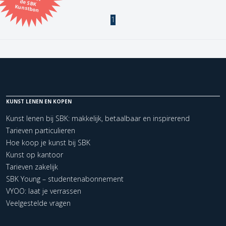
Kunstbon
1
Kunstenaar
Formaat
Orientatie
KUNST LENEN EN KOPEN
Kleur
Kunst lenen bij SBK: makkelijk, betaalbaar en inspirerend
Tarieven particulieren
Zoeken
Hoe koop je kunst bij SBK
Kunst op kantoor
Tarieven zakelijk
Kerncollectie
SBK Young – studentenabonnement
1 items.
Pagina:
1
VYOO: laat je verrassen
Veelgestelde vragen