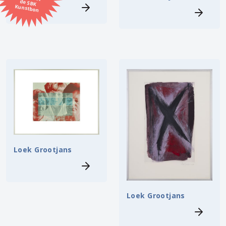
Kunstbon
Kunstenaar
Formaat
Orientatie
Kleur
Zoeken
Loek Grootjans
Kerncollectie
4 items.
Pagina:
1
Loek Grootjans