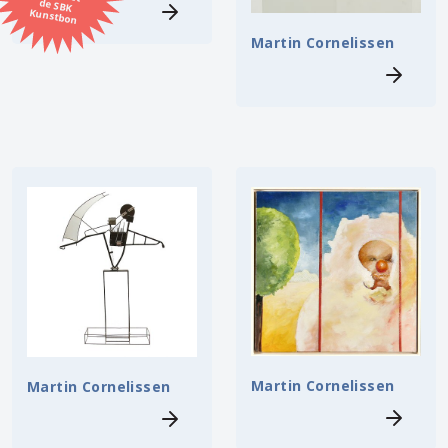
Kunstbon
Martin Cornelissen
Kunstenaar
Formaat
Orientatie
Kleur
Zoeken
Kerncollectie
7 items.
Pagina:
1
Martin Cornelissen
Martin Cornelissen