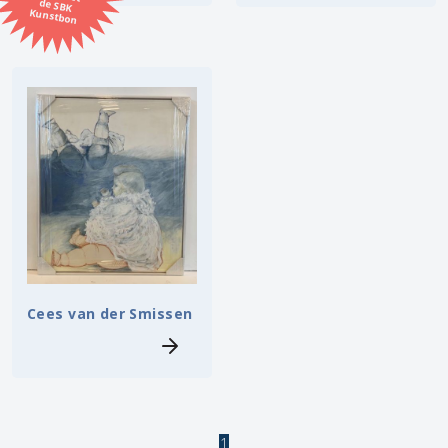
Kunstbon
Kunstenaar
Formaat
Orientatie
Kleur
Zoeken
Cees van der Smissen
Kerncollectie
3 items.
Pagina:
1
1