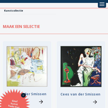
Kunstcollectie
MAAK EEN SELECTIE
KUNSTCOLLECTIE
Leentarief
Koopprijs
Alle kunstwerken
Lenen
Vestiging
Kopen
Stijl
Onderwerp
Cees van der Smissen
Cees van der Smissen
Geef
kunst
kado met
de SBK
Techniek