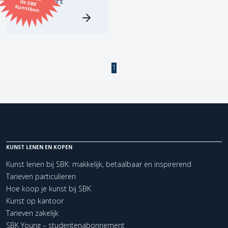
Kees de Kort
Kunstbon
Kunstenaar
Formaat
1
Orientatie
Kleur
Zoeken
KUNST LENEN EN KOPEN
Kunst lenen bij SBK: makkelijk, betaalbaar en inspirerend
Kerncollectie
Tarieven particulieren
1 items.
Pagina:
1
Hoe koop je kunst bij SBK
Kunst op kantoor
Tarieven zakelijk
SBK Young – studentenabonnement