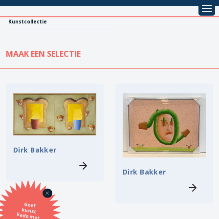
Kunstcollectie
MAAK EEN SELECTIE
KUNSTCOLLECTIE
Leentarief
Koopprijs
Alle kunstwerken
Lenen
Vestiging
Kopen
Dirk Bakker
Stijl
Dirk Bakker
Onderwerp
Geef
kunst
kado met
de SBK
Techniek