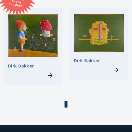
Kunstbon
Kunstenaar
Formaat
Orientatie
Dirk Bakker
Kleur
Dirk Bakker
Zoeken
Kerncollectie
1
4 items.
Pagina:
1