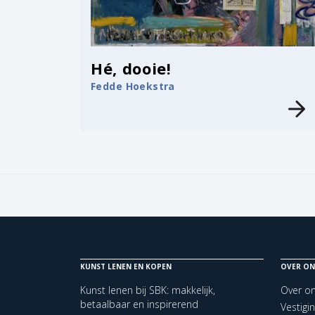
Hé, dooie!
Fedde Hoekstra
KUNST LENEN EN KOPEN
OVER ON
Kunst lenen bij SBK: makkelijk,
Over o
betaalbaar en inspirerend
Vestigi