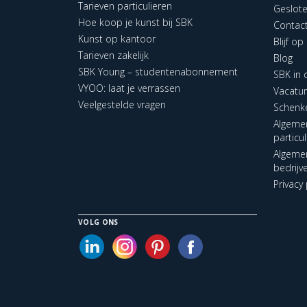
Tarieven particulieren
Geslot
Hoe koop je kunst bij SBK
Contac
Kunst op kantoor
Blijf o
Tarieven zakelijk
Blog
SBK Young – studentenabonnement
SBK in
VYOO: laat je verrassen
Vacatu
Veelgestelde vragen
Schenk
Algeme
particu
Algeme
bedrijv
Privacy 
VOLG ONS