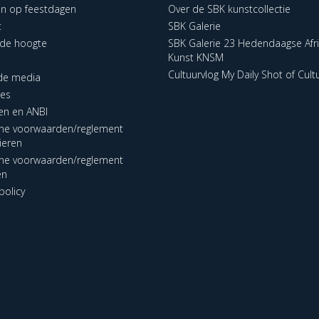
en op feestdagen
Over de SBK kunstcollectie
t
SBK Galerie
p de hoogte
SBK Galerie 23 Hedendaagse Afr
Kunst KNSM
Cultuurvlog My Daily Shot of Cult
 de media
res
en en ANBI
ne voorwaarden/reglement
lieren
ne voorwaarden/reglement
en
policy