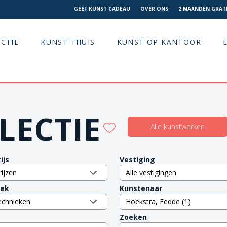
GEEF KUNST CADEAU
OVER ONS
2 MAANDEN GRATI
CTIE
KUNST THUIS
KUNST OP KANTOOR
LECTIE
Alle kunstwerken
ijs
Vestiging
iek
Kunstenaar
Zoeken