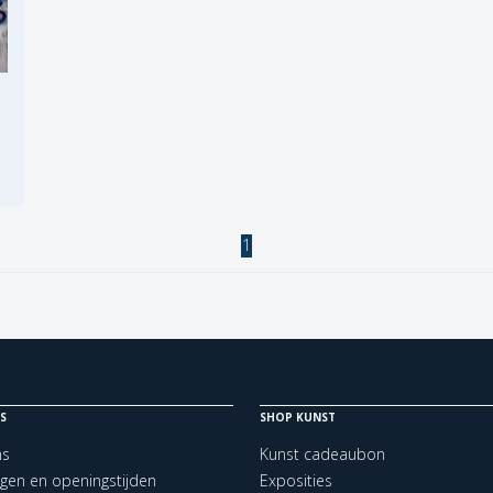
1
S
SHOP KUNST
ns
Kunst cadeaubon
ngen en openingstijden
Exposities