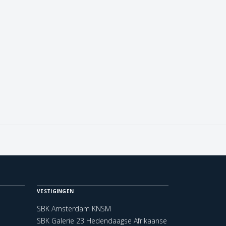
VESTIGINGEN
SBK Amsterdam KNSM
SBK Galerie 23 Hedendaagse Afrikaanse