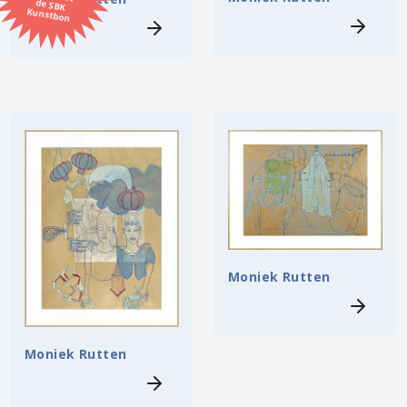
Kunstbon
Kunstenaar
Formaat
Orientatie
Kleur
Zoeken
Moniek Rutten
Kerncollectie
11 items.
Pagina:
1
Moniek Rutten