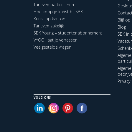
Tarieven particulieren
Geslot
Hoe koop je kunst bij SBK
Contac
Kunst op kantoor
Blijf o
Tarieven zakelijk
Blog
SBK Young – studentenabonnement
SBK in
VYOO: laat je verrassen
Vacatu
Veelgestelde vragen
Schenk
Algeme
particu
Algeme
bedrijv
Privacy 
VOLG ONS