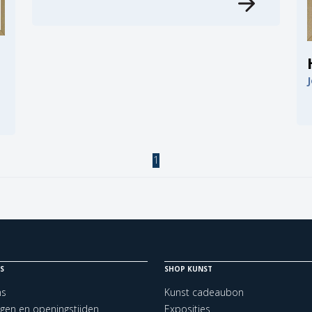
1
S
SHOP KUNST
ns
Kunst cadeaubon
ngen en openingstijden
Exposities