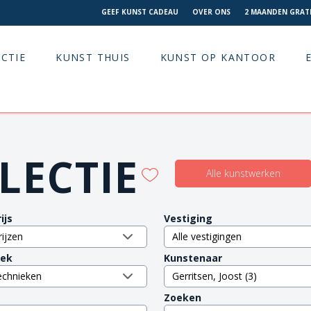
GEEF KUNST CADEAU
OVER ONS
2 MAANDEN GRATI
CTIE
KUNST THUIS
KUNST OP KANTOOR
LECTIE
Alle kunstwerken
ijs
Vestiging
iek
Kunstenaar
Zoeken