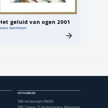
Het geluid van ogen 2001
Joost Gerritsen
VESTIGINGEN
SBK Amsterdam KNSM
SBK Galerie 23 Hedendaagse Afrikaanse