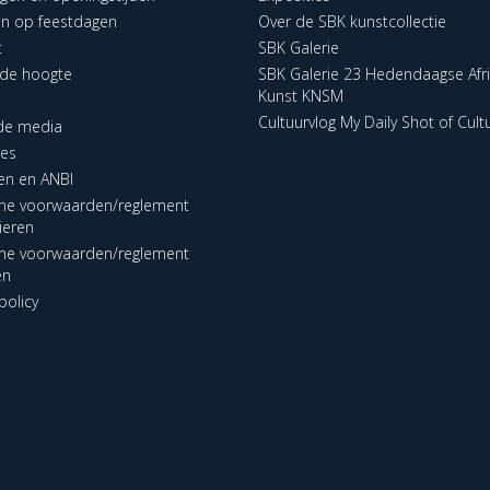
en op feestdagen
Over de SBK kunstcollectie
t
SBK Galerie
p de hoogte
SBK Galerie 23 Hedendaagse Afr
Kunst KNSM
Cultuurvlog My Daily Shot of Cult
 de media
res
en en ANBI
ne voorwaarden/reglement
lieren
ne voorwaarden/reglement
en
policy