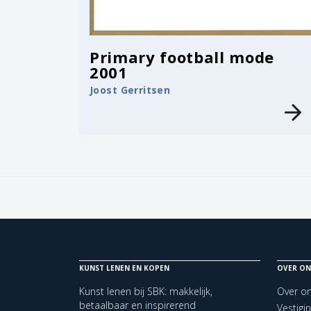
Primary football mode
2001
Joost Gerritsen
KUNST LENEN EN KOPEN
OVER ON
Kunst lenen bij SBK: makkelijk,
Over o
betaalbaar en inspirerend
Vestigi