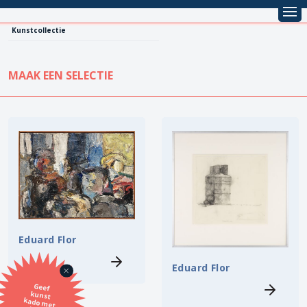
Kunstcollectie
MAAK EEN SELECTIE
KUNSTCOLLECTIE
Leentarief
Koopprijs
Alle kunstwerken
Lenen
Vestiging
Kopen
Stijl
Eduard Flor
Onderwerp
Eduard Flor
Geef
kunst
kado met
de SBK
Techniek