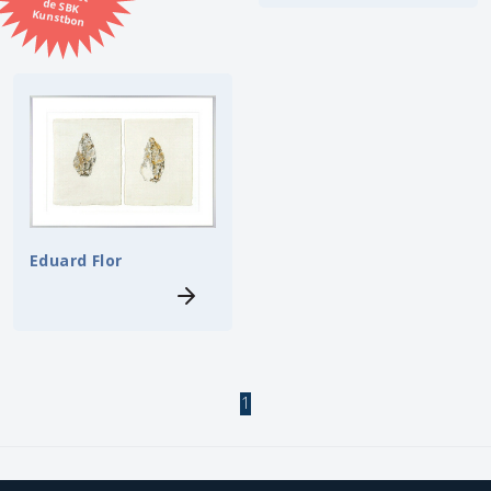
Kunstbon
Kunstenaar
Formaat
Orientatie
Kleur
Eduard Flor
Zoeken
Kerncollectie
3 items.
Pagina:
1
1