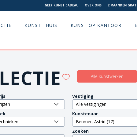
GEEF KUNST CADEAU
OVER ONS
2 MAANDEN GRATI
CTIE
KUNST THUIS
KUNST OP KANTOOR
LECTIE
Alle kunstwerken
ijs
Vestiging
iek
Kunstenaar
Zoeken