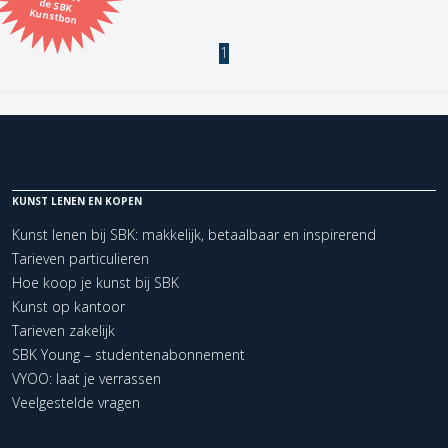
Kunstbon
Kunstenaar
1
Formaat
Orientatie
KUNST LENEN EN KOPEN
Kleur
Kunst lenen bij SBK: makkelijk, betaalbaar en inspirerend
Tarieven particulieren
Zoeken
Hoe koop je kunst bij SBK
Kunst op kantoor
Tarieven zakelijk
Kerncollectie
SBK Young – studentenabonnement
1 items.
Pagina:
1
VYOO: laat je verrassen
Veelgestelde vragen