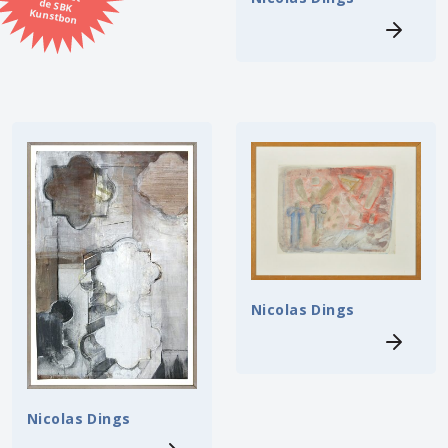
Kunstbon
Kunstenaar
Formaat
Orientatie
Kleur
Zoeken
Nicolas Dings
Kerncollectie
5 items.
Pagina:
1
Nicolas Dings