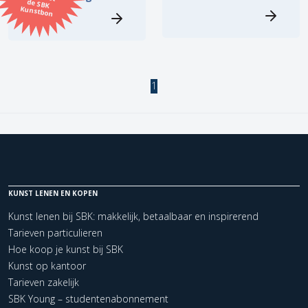
Kunstbon
Kunstenaar
Formaat
1
Orientatie
Kleur
Zoeken
KUNST LENEN EN KOPEN
Kunst lenen bij SBK: makkelijk, betaalbaar en inspirerend
Kerncollectie
Tarieven particulieren
Hoe koop je kunst bij SBK
2 items.
Pagina:
1
Kunst op kantoor
Tarieven zakelijk
SBK Young – studentenabonnement