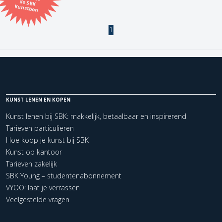
Kunstbon
Kunstenaar
1
Formaat
Orientatie
KUNST LENEN EN KOPEN
Kleur
Kunst lenen bij SBK: makkelijk, betaalbaar en inspirerend
Tarieven particulieren
Zoeken
Hoe koop je kunst bij SBK
Kunst op kantoor
Tarieven zakelijk
Kerncollectie
SBK Young – studentenabonnement
1 items.
Pagina:
1
VYOO: laat je verrassen
Veelgestelde vragen