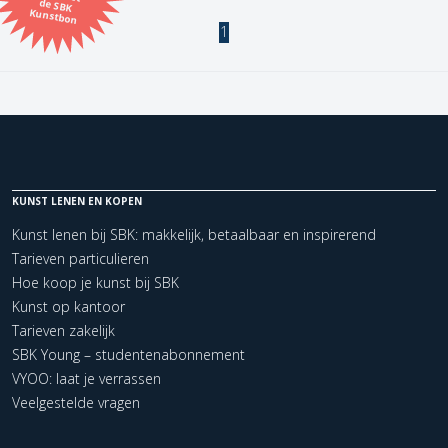
Kunstbon
1
Kunstenaar
Formaat
Orientatie
KUNST LENEN EN KOPEN
Kleur
Kunst lenen bij SBK: makkelijk, betaalbaar en inspirerend
Tarieven particulieren
Zoeken
Hoe koop je kunst bij SBK
Kunst op kantoor
Tarieven zakelijk
Kerncollectie
SBK Young – studentenabonnement
1 items.
Pagina:
1
VYOO: laat je verrassen
Veelgestelde vragen