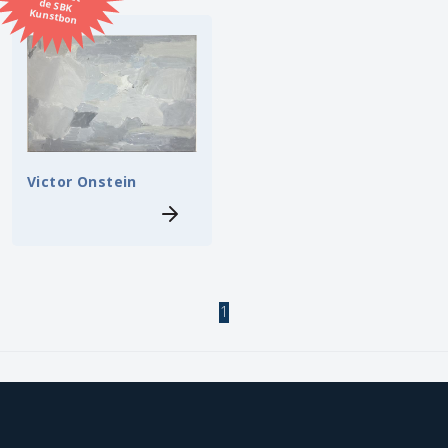
Kunstbon
Kunstenaar
Formaat
Orientatie
Victor Onstein
Kleur
Zoeken
1
Kerncollectie
3 items.
Pagina:
1