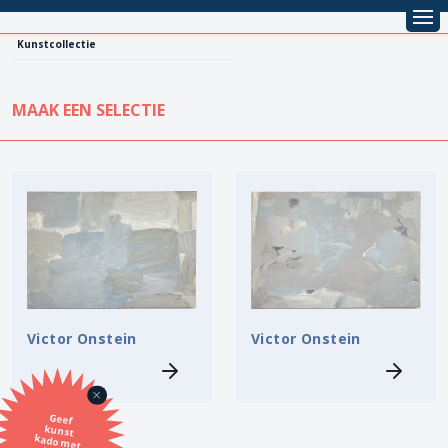
Kunstcollectie
MAAK EEN SELECTIE
KUNSTCOLLECTIE
Leentarief
Koopprijs
Alle kunstwerken
Lenen
Vestiging
Kopen
Stijl
Victor Onstein
Victor Onstein
Onderwerp
Geef
kunst
kado met
de SBK
Techniek