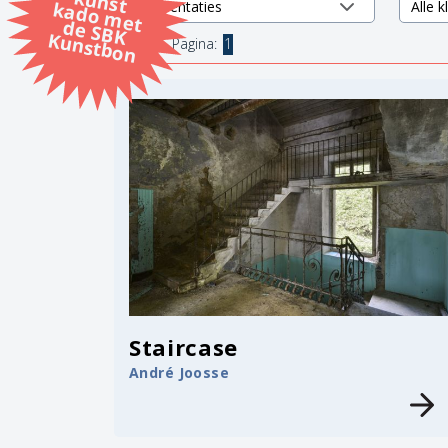
k
k
d
K
1 items.
Pagina:
1
Staircase
André Joosse