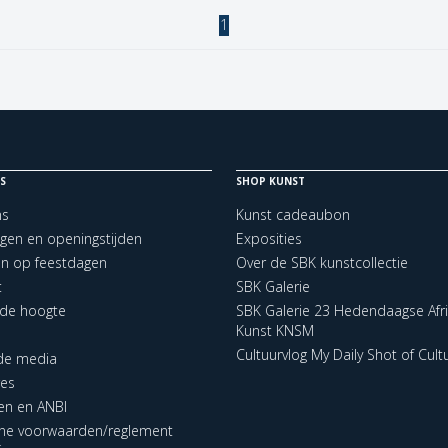
1
S
SHOP KUNST
ns
Kunst cadeaubon
ngen en openingstijden
Exposities
en op feestdagen
Over de SBK kunstcollectie
t
SBK Galerie
p de hoogte
SBK Galerie 23 Hedendaagse Afr
Kunst KNSM
Cultuurvlog My Daily Shot of Cult
 de media
res
en en ANBI
ne voorwaarden/reglement