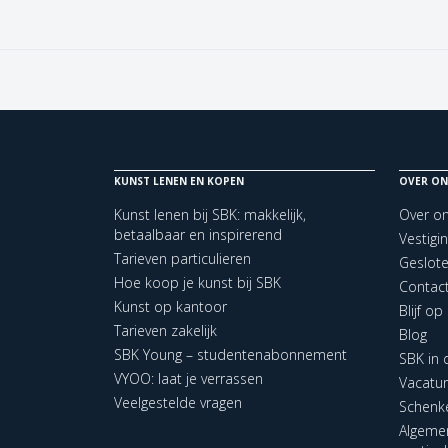
KUNST LENEN EN KOPEN
OVER ON
Kunst lenen bij SBK: makkelijk,
Over o
betaalbaar en inspirerend
Vestigi
Tarieven particulieren
Geslot
Hoe koop je kunst bij SBK
Contac
Kunst op kantoor
Blijf o
Tarieven zakelijk
Blog
SBK Young – studentenabonnement
SBK in
VYOO: laat je verrassen
Vacatu
Veelgestelde vragen
Schenk
Algeme