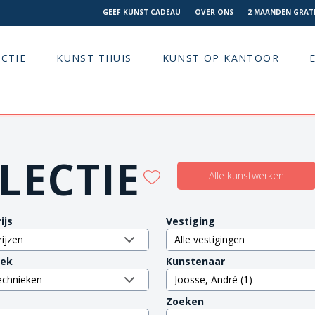
GEEF KUNST CADEAU
OVER ONS
2 MAANDEN GRATI
CTIE
KUNST THUIS
KUNST OP KANTOOR
LECTIE
Alle kunstwerken
ijs
Vestiging
iek
Kunstenaar
Zoeken