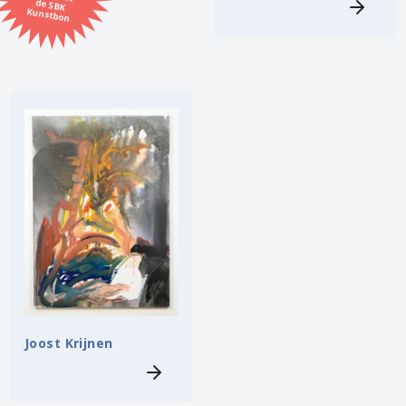
Kunstbon
Kunstenaar
Formaat
Orientatie
Kleur
Zoeken
Kerncollectie
3 items.
Pagina:
1
Joost Krijnen