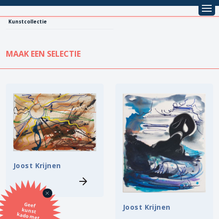
Kunstcollectie
MAAK EEN SELECTIE
KUNSTCOLLECTIE
Leentarief
Koopprijs
Alle kunstwerken
Lenen
Vestiging
Kopen
Stijl
Joost Krijnen
Onderwerp
Geef
kunst
kado met
de SBK
Joost Krijnen
Techniek