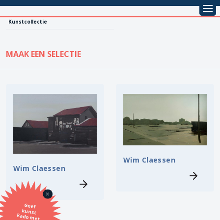
Kunstcollectie
MAAK EEN SELECTIE
KUNSTCOLLECTIE
Leentarief
Koopprijs
Alle kunstwerken
Lenen
Vestiging
Kopen
Stijl
Wim Claessen
Wim Claessen
Onderwerp
Geef
kunst
kado met
de SBK
Techniek