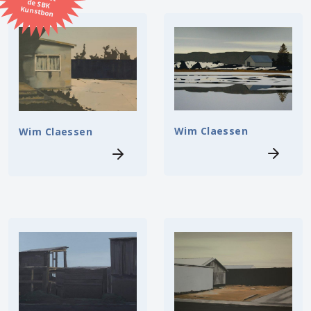
Kunstbon
Kunstenaar
Formaat
Orientatie
Wim Claessen
Wim Claessen
Kleur
Zoeken
Kerncollectie
9 items.
Pagina:
1