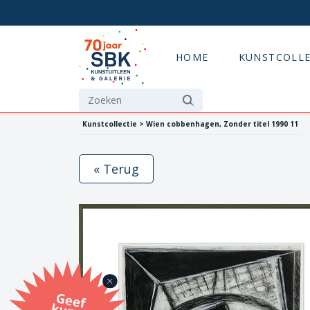
HOME
KUNSTCOLLE
Kunstcollectie > Wien cobbenhagen, Zonder titel 1990 11
« Terug
G
eef
u
n
st
a
d
o
m
et
e SB
K
u
n
stb
o
n