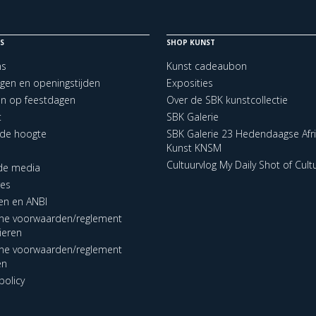
S
SHOP KUNST
ns
Kunst cadeaubon
ngen en openingstijden
Exposities
en op feestdagen
Over de SBK kunstcollectie
t
SBK Galerie
p de hoogte
SBK Galerie 23 Hedendaagse Afr
Kunst KNSM
Cultuurvlog My Daily Shot of Cult
 de media
res
en en ANBI
ne voorwaarden/reglement
lieren
ne voorwaarden/reglement
en
policy