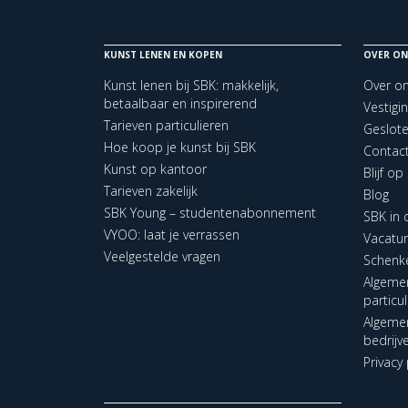
KUNST LENEN EN KOPEN
OVER ON
Kunst lenen bij SBK: makkelijk,
Over o
betaalbaar en inspirerend
Vestigi
Tarieven particulieren
Geslot
Hoe koop je kunst bij SBK
Contac
Kunst op kantoor
Blijf o
Tarieven zakelijk
Blog
SBK Young – studentenabonnement
SBK in
VYOO: laat je verrassen
Vacatu
Veelgestelde vragen
Schenk
Algeme
particu
Algeme
bedrijv
Privacy 