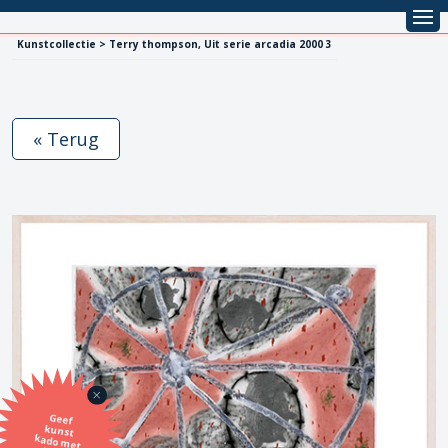
Kunstcollectie > Terry thompson, Uit serie arcadia 2000 3
« Terug
Geef
kunst
kado met
de SBK