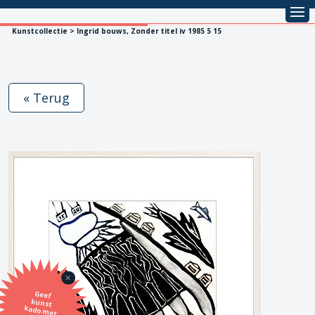
Kunstcollectie > Ingrid bouws, Zonder titel iv 1985 5 15
« Terug
Geef
kunst
kado met
de SBK