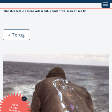
Kunstcollectie > Henk wildschut, Zonder titel man at sea12
« Terug
Geef
kunst
kado met
de SBK