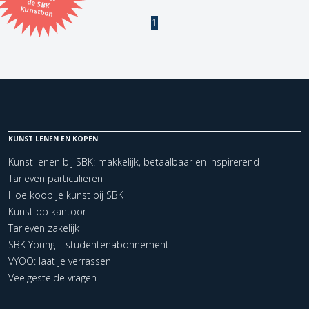
Kunstbon
1
Kunstenaar
Formaat
Orientatie
KUNST LENEN EN KOPEN
Kleur
Kunst lenen bij SBK: makkelijk, betaalbaar en inspirerend
Tarieven particulieren
Zoeken
Hoe koop je kunst bij SBK
Kunst op kantoor
Tarieven zakelijk
Kerncollectie
SBK Young – studentenabonnement
1 items.
Pagina:
1
VYOO: laat je verrassen
Veelgestelde vragen