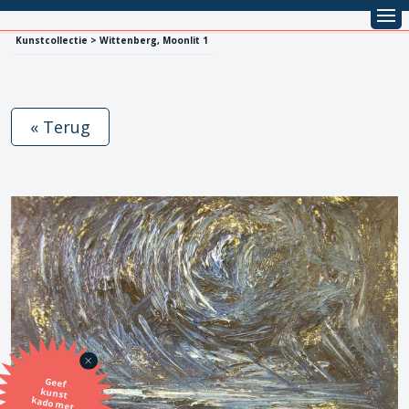
Kunstcollectie > Wittenberg, Moonlit 1
« Terug
Geef
kunst
kado met
de SBK