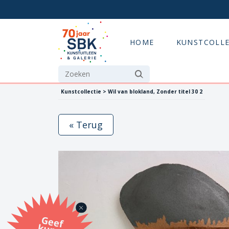
HOME
KUNSTCOLLE
Kunstcollectie > Wil van blokland, Zonder titel 30 2
« Terug
G
eef
u
n
st
a
d
o
m
et
e SB
K
u
n
stb
o
n