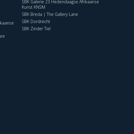
SBK Galerie 23 Hedendaagse Afrikaanse
Kunst KNSM
SBK Breda | The Gallery Lane
SBK Dordrecht
ikaanse
SBK Zinder Tiel
ure