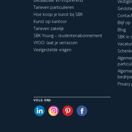
betaalbaar en inspirerend
Vestigi
Tarieven particulieren
Geslot
Hoe koop je kunst bij SBK
Contac
Kunst op kantoor
Blijf o
Tarieven zakelijk
Blog
SBK Young – studentenabonnement
SBK in
VYOO: laat je verrassen
Vacatu
Veelgestelde vragen
Schenk
Algeme
particu
Algeme
bedrijv
Privacy 
VOLG ONS