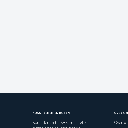
KUNST LENEN EN KOPEN
OVER ON
Kunst lenen bij SBK: makkelijk,
Over o