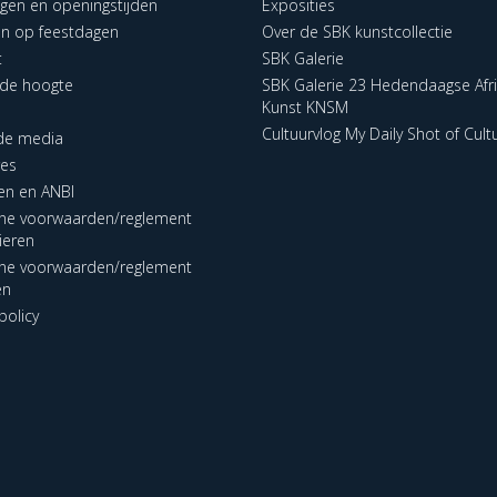
ngen en openingstijden
Exposities
en op feestdagen
Over de SBK kunstcollectie
t
SBK Galerie
p de hoogte
SBK Galerie 23 Hedendaagse Afr
Kunst KNSM
Cultuurvlog My Daily Shot of Cult
 de media
res
en en ANBI
ne voorwaarden/reglement
lieren
ne voorwaarden/reglement
en
policy