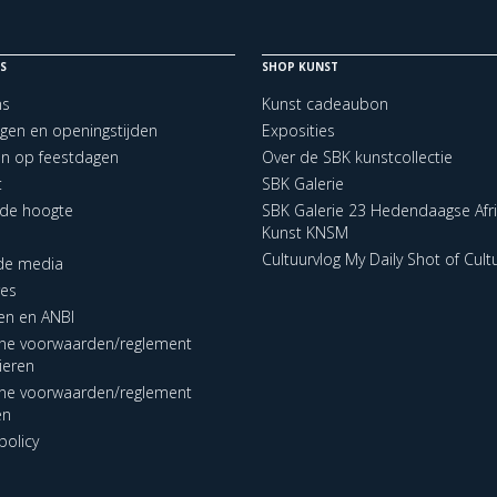
S
SHOP KUNST
ns
Kunst cadeaubon
ngen en openingstijden
Exposities
en op feestdagen
Over de SBK kunstcollectie
t
SBK Galerie
p de hoogte
SBK Galerie 23 Hedendaagse Afr
Kunst KNSM
Cultuurvlog My Daily Shot of Cult
 de media
res
en en ANBI
ne voorwaarden/reglement
lieren
ne voorwaarden/reglement
en
policy