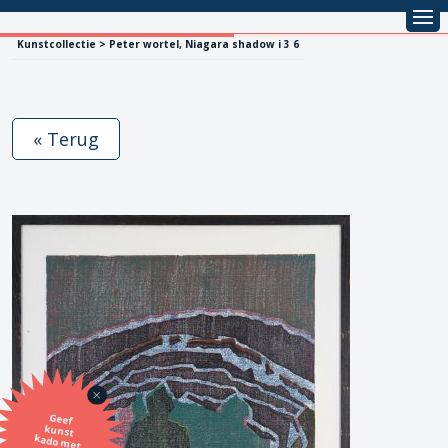
Kunstcollectie > Peter wortel, Niagara shadow i 3 6
« Terug
Geef
kunst
kado met
de SBK