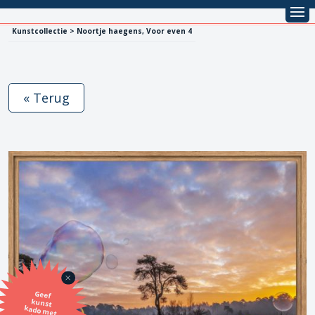
Kunstcollectie > Noortje haegens, Voor even 4
« Terug
Geef
kunst
kado met
de SBK