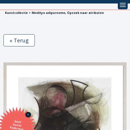
Kunstcollectie > Nindityo adipurnomo, Opzoek naar atributen
« Terug
Geef
kunst
kado met
de SBK