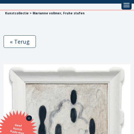
Kunstcollectie > Marianne vollmer, Fruhe stufen
« Terug
Geef
kunst
kado met
de SBK