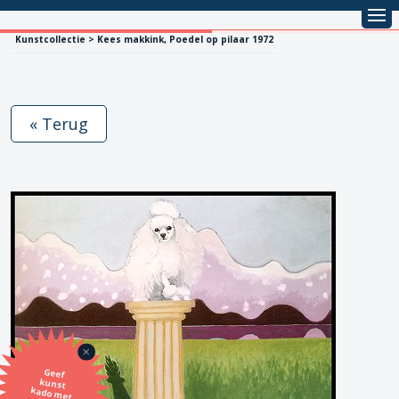
Kunstcollectie > Kees makkink, Poedel op pilaar 1972
« Terug
Geef
kunst
kado met
de SBK