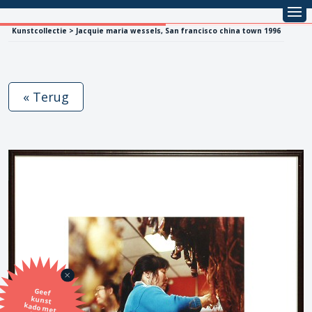
Kunstcollectie > Jacquie maria wessels, San francisco china town 1996
« Terug
Geef
kunst
kado met
de SBK