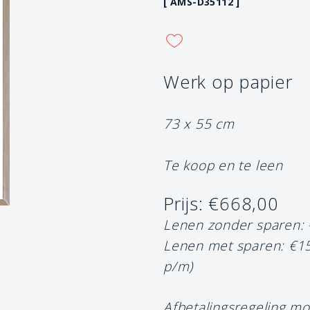
[ AMS-D35112 ]
Werk op papier
73 x 55 cm
Te koop en te leen
Prijs: €668,00
Lenen zonder sparen:
Lenen met sparen: €1
p/m)
Afbetalingsregeling mo