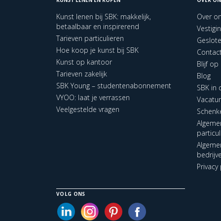
Kunst lenen bij SBK: makkelijk,
Over o
betaalbaar en inspirerend
Vestigi
Tarieven particulieren
Geslot
Hoe koop je kunst bij SBK
Contac
Kunst op kantoor
Blijf o
Tarieven zakelijk
Blog
SBK Young – studentenabonnement
SBK in
VYOO: laat je verrassen
Vacatu
Veelgestelde vragen
Schenk
Algeme
particu
Algeme
bedrijv
Privacy 
VOLG ONS