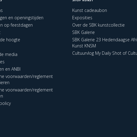
ns
Kunst cadeaubon
ngen en openingstijden
Exposities
en op feestdagen
Over de SBK kunstcollectie
t
SBK Galerie
p de hoogte
SBK Galerie 23 Hedendaagse Afr
Kunst KNSM
Cultuurvlog My Daily Shot of Cult
 de media
res
en en ANBI
ne voorwaarden/reglement
lieren
ne voorwaarden/reglement
en
policy