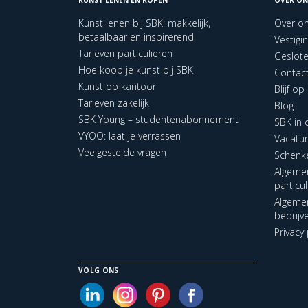
Kunst lenen bij SBK: makkelijk,
Over o
betaalbaar en inspirerend
Vestigi
Tarieven particulieren
Geslot
Hoe koop je kunst bij SBK
Contac
Kunst op kantoor
Blijf o
Tarieven zakelijk
Blog
SBK Young – studentenabonnement
SBK in
VYOO: laat je verrassen
Vacatu
Veelgestelde vragen
Schenk
Algeme
particu
Algeme
bedrijv
Privacy 
VOLG ONS