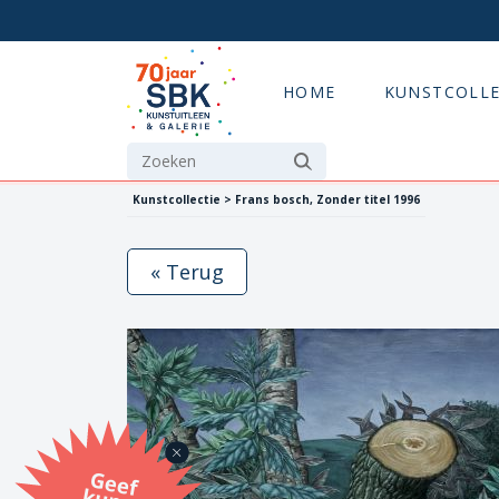
HOME
KUNSTCOLLE
Kunstcollectie > Frans bosch, Zonder titel 1996
« Terug
G
eef
u
n
st
a
d
o
m
et
e SB
K
u
n
stb
o
n