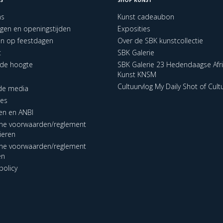
ns
Kunst cadeaubon
ngen en openingstijden
Exposities
en op feestdagen
Over de SBK kunstcollectie
t
SBK Galerie
p de hoogte
SBK Galerie 23 Hedendaagse Afr
Kunst KNSM
Cultuurvlog My Daily Shot of Cult
 de media
res
en en ANBI
ne voorwaarden/reglement
lieren
ne voorwaarden/reglement
en
policy