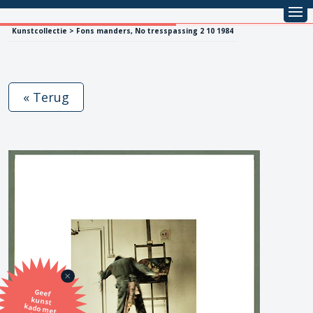
Kunstcollectie > Fons manders, No tresspassing 2 10 1984
« Terug
Geef
kunst
kado met
de SBK