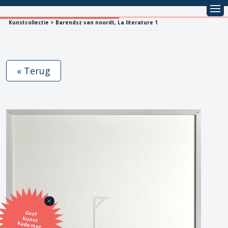
Kunstcollectie > Barendsz van noordt, La literature 1
« Terug
Geef
kunst
kado met
de SBK