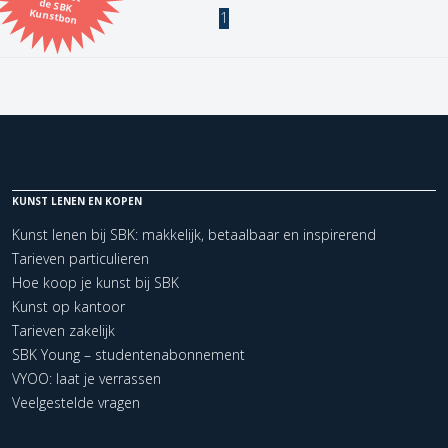
Kunstbon
1
Kunstenaar
Formaat
Orientatie
KUNST LENEN EN KOPEN
Kleur
Kunst lenen bij SBK: makkelijk, betaalbaar en inspirerend
Tarieven particulieren
Zoeken
Hoe koop je kunst bij SBK
Kunst op kantoor
Tarieven zakelijk
Kerncollectie
SBK Young – studentenabonnement
1 items.
Pagina:
1
VYOO: laat je verrassen
Veelgestelde vragen