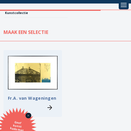
Kunstcollectie
MAAK EEN SELECTIE
KUNSTCOLLECTIE
Leentarief
Koopprijs
Alle kunstwerken
Lenen
Vestiging
Kopen
Stijl
Fr.A. van Wageningen
Onderwerp
Geef
kunst
kado met
de SBK
Techniek