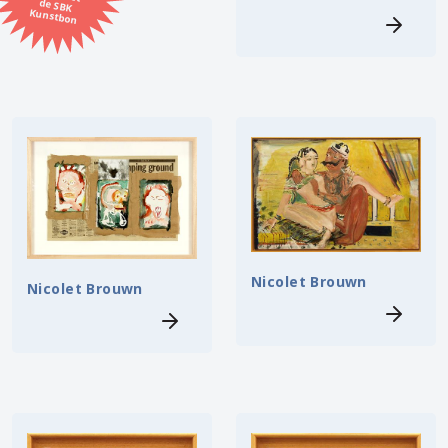
Kunstbon
Kunstenaar
Formaat
Orientatie
Kleur
Zoeken
Nicolet Brouwn
Nicolet Brouwn
Kerncollectie
7 items.
Pagina:
1