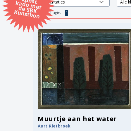
k
k
d
K
2 items.
Pagina:
1
Muurtje aan het water
Aart Rietbroek