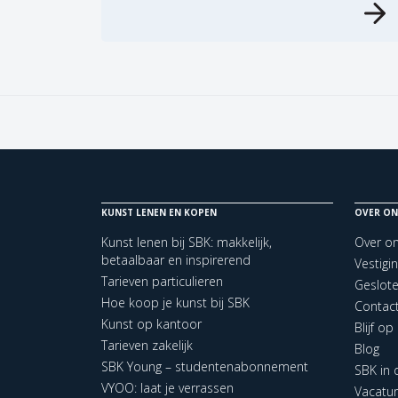
KUNST LENEN EN KOPEN
OVER ON
Kunst lenen bij SBK: makkelijk,
Over o
betaalbaar en inspirerend
Vestigi
Tarieven particulieren
Geslot
Hoe koop je kunst bij SBK
Contac
Kunst op kantoor
Blijf o
Tarieven zakelijk
Blog
SBK Young – studentenabonnement
SBK in
VYOO: laat je verrassen
Vacatu