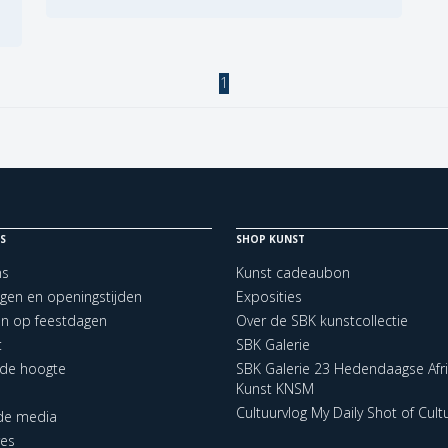
1
S
SHOP KUNST
ns
Kunst cadeaubon
ngen en openingstijden
Exposities
en op feestdagen
Over de SBK kunstcollectie
t
SBK Galerie
p de hoogte
SBK Galerie 23 Hedendaagse Afr
Kunst KNSM
Cultuurvlog My Daily Shot of Cult
 de media
res