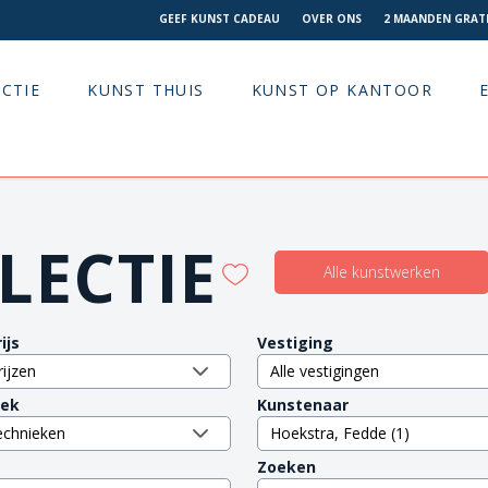
GEEF KUNST CADEAU
OVER ONS
2 MAANDEN GRATI
CTIE
KUNST THUIS
KUNST OP KANTOOR
LECTIE
Alle kunstwerken
ijs
Vestiging
iek
Kunstenaar
Zoeken