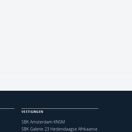
VESTIGINGEN
SBK Amsterdam KNSM
SBK Galerie 23 Hedendaagse Afrikaanse