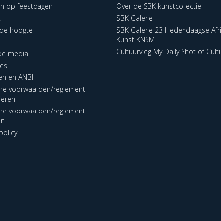
en op feestdagen
Over de SBK kunstcollectie
t
SBK Galerie
p de hoogte
SBK Galerie 23 Hedendaagse Afr
Kunst KNSM
Cultuurvlog My Daily Shot of Cult
 de media
res
en en ANBI
ne voorwaarden/reglement
lieren
ne voorwaarden/reglement
en
policy