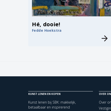
Hé, dooie!
Fedde Hoekstra
KUNST LENEN EN KOPEN
OVER ON
Kunst lenen bij SBK: makkelijk,
Over o
betaalbaar en inspirerend
Vestigi