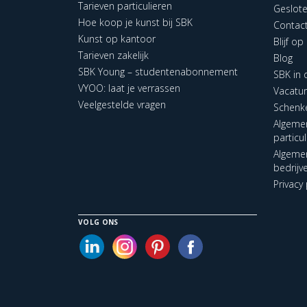
Tarieven particulieren
Geslot
Hoe koop je kunst bij SBK
Contac
Kunst op kantoor
Blijf o
Tarieven zakelijk
Blog
SBK Young – studentenabonnement
SBK in
VYOO: laat je verrassen
Vacatu
Veelgestelde vragen
Schenk
Algeme
particu
Algeme
bedrijv
Privacy 
VOLG ONS