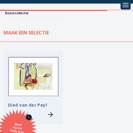
Kunstcollectie
MAAK EEN SELECTIE
KUNSTCOLLECTIE
Leentarief
Koopprijs
Alle kunstwerken
Lenen
Vestiging
Kopen
Stijl
Died van der Peyl
Onderwerp
Geef
kunst
kado met
de SBK
Techniek