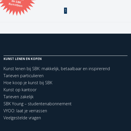
Kunstbon
1
Kunstenaar
Formaat
Orientatie
KUNST LENEN EN KOPEN
Kleur
Kunst lenen bij SBK: makkelijk, betaalbaar en inspirerend
Tarieven particulieren
Zoeken
Hoe koop je kunst bij SBK
Kunst op kantoor
Tarieven zakelijk
Kerncollectie
SBK Young – studentenabonnement
1 items.
Pagina:
1
VYOO: laat je verrassen
Veelgestelde vragen